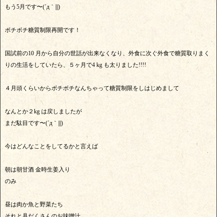
もう5月です〜(´д｀|||)
ボチボチ糖質制限再開です！
国試前の10 月から自分の世話が出来なくなり、外食に次ぐ外食で糖質取りまく
りの生活をしていたら、５ヶ月で4 kg も太りました!!!!
４月頭くらいからボチボチなんちゃって糖質制限をしはじめまして
なんとか２kg は戻しましたが
まだ駄目です〜(´д｀|||)
今はどんなことをしてるかと言えば
朝は朝甘酒 金時生姜入り
のみ
昼は肉か魚と野菜たち
それと具だくさんのお味噌汁