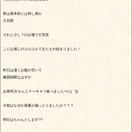
夜は基本的には刺し身か
大豆類
それと少し？のお酒です笑笑
こんな感じのユルユルでまたもや始まりました！
昨日は凄くお腹が空いて
糖質制限なはずが
お寿司20 かんとケーキ４つ食べました〜(´д｀|||)
今朝はなぜか体重が減っとりましたが？？？
明日はちゃんとします!!!!