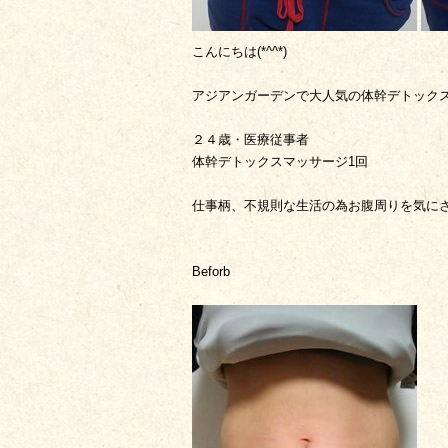
こんにちは(*^^*)
アジアンガーデンで大人気の体幹デトック
２４歳・医療従事者
体幹デトックスマッサージ1回
仕事柄、不規則な生活の為お腹周りを気に
Beforb