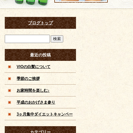
ブログトップ
最近の投稿
VIOの白髪について
季節のご挨拶
お家時間を楽しむ♪
平成のおかげさま参り
3ヶ月集中ダイエットキャンペー
ン！滋賀 草津 痩身 脱毛 美 顔 メ
カテゴリー