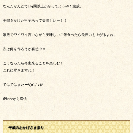
なんだかんだで1時間以上かかってようやく完成。
手間をかけた甲斐あって美味しいー！！
家族でワイワイ言いながら美味しいご飯食べたら免疫力も上がるよね。
次は何を作ろうか妄想中☺︎
こうなったら今出来ることを楽しむ！
これに尽きますね！
ではではまたー٩(๑❛ᴗ❛๑)۶
iPhoneから送信
平成のおかげさま参り