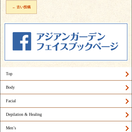
←
古い投稿
Top
Body
Facial
Depilation & Healing
Men’s