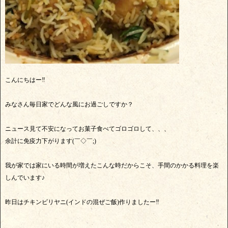
こんにちはー‼︎
みなさん毎日家でどんな風にお過ごしですか？
ニュース見て不安になってお菓子食べてゴロゴロして、、、
余計に免疫力下がります(￣◇￣;)
我が家では家にいる時間が増えたこんな時だからこそ、手間のかかる料理を楽
しんでいます♪
昨日はチキンビリヤニ(インドの混ぜご飯)作りましたー‼︎