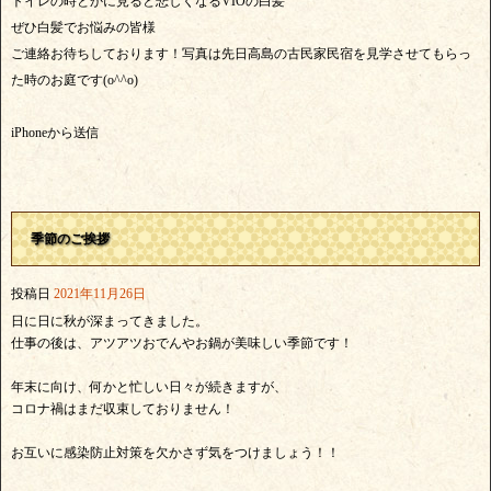
トイレの時とかに見ると悲しくなるVIOの白髪
ぜひ白髪でお悩みの皆様
ご連絡お待ちしております！写真は先日高島の古民家民宿を見学させてもらっ
た時のお庭です(o^^o)
iPhoneから送信
季節のご挨拶
投稿日
2021年11月26日
日に日に秋が深まってきました。
仕事の後は、アツアツおでんやお鍋が美味しい季節です！
年末に向け、何かと忙しい日々が続きますが、
コロナ禍はまだ収束しておりません！
お互いに感染防止対策を欠かさず気をつけましょう！！