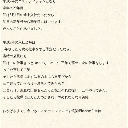
平成2年にエステティシャンとなり
今年で29年目
私は5月1日の途中入社だったから
明日の新年号から29年目にはいります。
色んなことがありました。
平成2年の入社当時は
3年やったら次の仕事をする予定だったなぁ。
当時の店長にも
私はこの仕事きっと向いてないので、三年で辞めて次の仕事をします。
って公言してて笑。
そしたら店長にまずは石の上にも三年だから
三年経ってからもう一度考えてみたら？
と言われ、素直な田舎もんだった私はそれに従い、三年やってみた。
そしたら役職にどんどんつかされ、辞めれなくなり笑笑
おかげさまで、今でもエステティシャンです笑笑iPhoneから送信