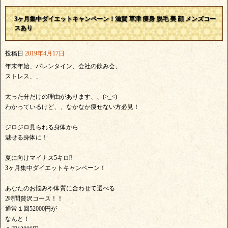
3ヶ月集中ダイエットキャンペーン！滋賀 草津 痩身 脱毛 美 顔 メンズコー
スあり
投稿日
2019年4月17日
年末年始、バレンタイン、会社の飲み会、
ストレス、、
太った分だけの理由があります、、(>_<)
わかっているけど、、なかなか痩せない方必見！
ジロジロ見られる身体から
魅せる身体に！
夏に向けマイナス5キロ⁉︎
3ヶ月集中ダイエットキャンペーン！
あなたのお悩みや体質に合わせて選べる
2時間贅沢コース！！
通常１回52000円が
なんと！