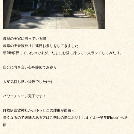
岐阜の実家に帰っている間
岐阜の伊奈波神社に連日お参りをしてきました。
朝7時頃行っていたのですが、たまにお昼に行って一人ランチしてみたり。
自分に向き合い心を静めてお参り
大変気持ち良い経験でした(^^)
パワーチャージ完了です！
何故伊奈波神社かとゆうとこの理由が面白く
長くなるので興味のある方はご来店の際にお話ししますよ〜笑笑iPhoneから送
信