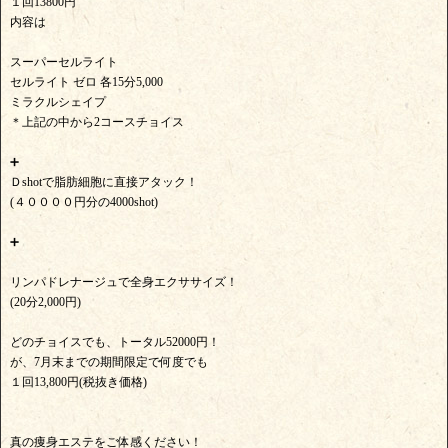
１回13800円
内容は
スーパーセルライト
セルライト ゼロ 各15分5,000
ミラクルシェイプ
＊上記の中から2コースチョイス
➕
Ｄshotで脂肪細胞に直接アタック！
(４００００円分の4000shot)
➕
リンパドレナージュで全身エクササイズ！
(20分2,000円)
どのチョイスでも、トータル52000円！
が、7月末までの期間限定で何度でも
１回13,800円(税抜き価格)
真の痩身エステをご体感ください！