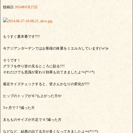
投稿日
2014年6月27日
もうすぐ夏本番です!!!!
今アジアンガーデンではお客様の体重をミエルカしています(^o^)v
そうです！
グラフを作り皆の見るところに貼る!!!!
それだけでも意識が変わり効果も出てきましたよ〜(*^^*)
最近サイズチェックすると、皆さんかなりの変化が!!!!
ヒップのトップが６?も上がった方や
3ヶ月で７?減った方
太もものサイズが片足で４?減った方
などなど、結果の出てる方が多くなってきましたよ〜(*^^*)