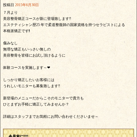
投稿日
2015年6月30日
７月より
美容整骨矯正コースが新に登場致します‼
エステティシャン歴25 年で柔道整復師の国家資格を持つセラピストによる
本格派矯正です❗
傷みなし
無理な矯正もいっさい無しの
美容整骨を皆様にお試し頂けるように
体験コースを実施します～❤
しっかり矯正したいお客様には
うれしいモニターも募集致します‼
新登場のメニューだからこそのモニターで貴方も
ひとまずお手軽に矯正してみませんか？
詳細はスタッフまでお気軽にお問い合わせくださいませ～
今月末に!!!!