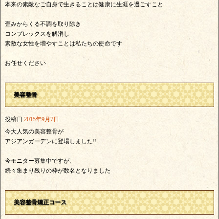
本来の素敵なご自身で生きることは健康に生涯を過ごすこと
歪みからくる不調を取り除き
コンプレックスを解消し
素敵な女性を増やすことは私たちの使命です
お任せください
美容整骨
投稿日
2015年9月7日
今大人気の美容整骨が
アジアンガーデンに登場しました‼
今モニター募集中ですが、
続々集まり残りの枠が数名となりました
美容整骨矯正コース