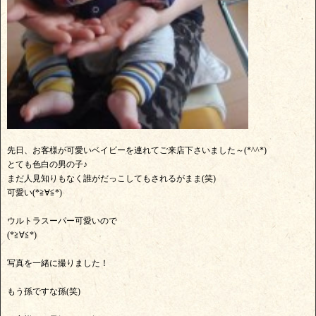
先日、お客様が可愛いベイビーを連れてご来店下さいました～(*^^*)
とても色白の男の子♪
まだ人見知りもなく誰がだっこしてもされるがまま(笑)
可愛い(*≧∀≦*)
ウルトラスーパー可愛いので
(*≧∀≦*)
写真を一緒に撮りました！
もう孫ですな孫(笑)