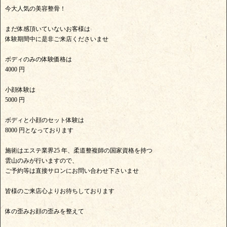
今大人気の美容整骨！
まだ体感頂いていないお客様は
体験期間中に是非ご来店くださいませ
ボディのみの体験価格は
4000 円
小顔体験は
5000 円
ボディと小顔のセット体験は
8000 円となっております
施術はエステ業界25 年、柔道整複師の国家資格を持つ
雲山のみが行いますので、
ご予約等は直接サロンにお問い合わせ下さいませ
皆様のご来店心よりお待ちしております
体の歪みお顔の歪みを整えて