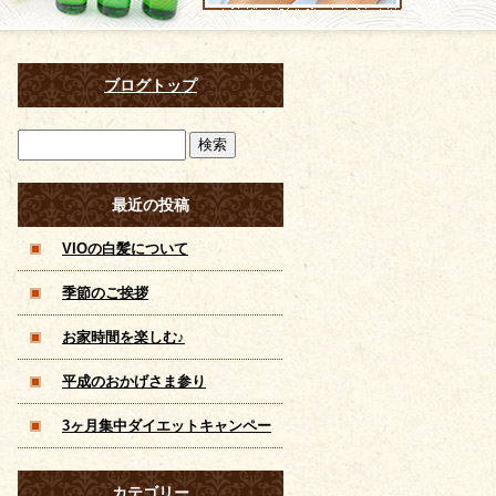
ブログトップ
最近の投稿
VIOの白髪について
季節のご挨拶
お家時間を楽しむ♪
平成のおかげさま参り
3ヶ月集中ダイエットキャンペー
ン！滋賀 草津 痩身 脱毛 美 顔 メ
カテゴリー