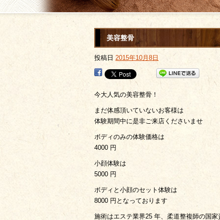
美容整骨
投稿日
2015年10月8日
今大人気の美容整骨！
まだ体感頂いていないお客様は
体験期間中に是非ご来店くださいませ
ボディのみの体験価格は
4000 円
小顔体験は
5000 円
ボディと小顔のセット体験は
8000 円となっております
施術はエステ業界25 年、柔道整複師の国