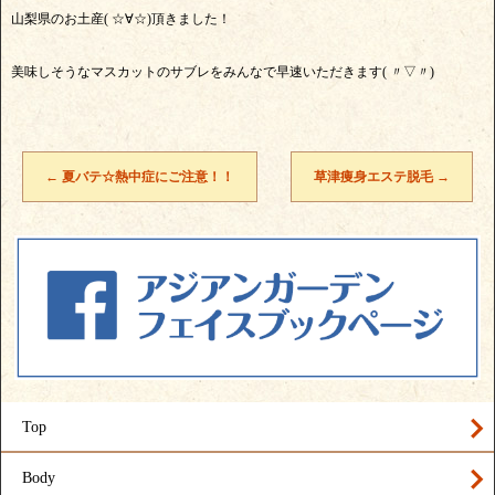
山梨県のお土産( ☆∀☆)頂きました！
美味しそうなマスカットのサブレをみんなで早速いただきます( 〃▽〃)
←
夏バテ☆熱中症にご注意！！
草津痩身エステ脱毛
→
Top
Body