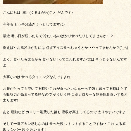
こんにちは! 車川(くるまがわ)こと だんです♪
今年も もう半分過ぎようとしてますね‥
最近 暑い日が続いたりで 冷たいものばかり食べたりしてませんか‥？
例えば‥お風呂上がりには 必ずアイス食べちゃうとか‥やってませんか？(^_^;)
よく、食べたら太るから 食べない‼って言われますが 実は そうじゃないんです
よ
大事なのは 食べるタイミングなんですよね
お腹がとっても空いてる時や これが食べたいなぁ〜って強く思ってる時は とて
も吸収力が高まってる時なので そういう時に 高カロリーな物を飲み食いすると
太ります!
あと 運動など カロリー消費した後も 吸収が高まってるので 太りやすいですよ
そして一番アカン感じなのは 食べた後 ウトウトすることですね‥ これ 太る原
因 ナンバー1やと思います！