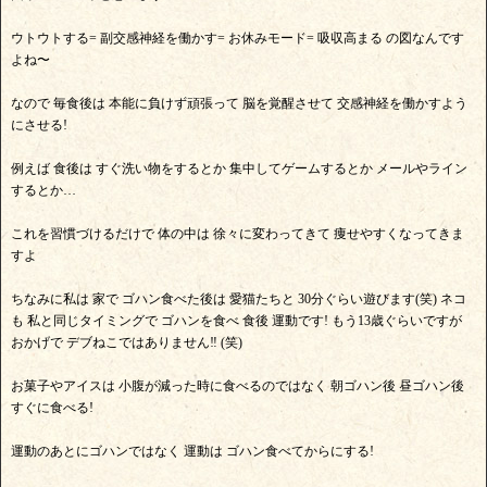
ウトウトする= 副交感神経を働かす= お休みモード= 吸収高まる の図なんです
よね〜
なので 毎食後は 本能に負けず頑張って 脳を覚醒させて 交感神経を働かすよう
にさせる!
例えば 食後は すぐ洗い物をするとか 集中してゲームするとか メールやライン
するとか…
これを習慣づけるだけで 体の中は 徐々に変わってきて 痩せやすくなってきま
すよ
ちなみに私は 家で ゴハン食べた後は 愛猫たちと 30分ぐらい遊びます(笑) ネコ
も 私と同じタイミングで ゴハンを食べ 食後 運動です! もう13歳ぐらいですが
おかげで デブねこではありません‼ (笑)
お菓子やアイスは 小腹が減った時に食べるのではなく 朝ゴハン後 昼ゴハン後
すぐに食べる!
運動のあとにゴハンではなく 運動は ゴハン食べてからにする!