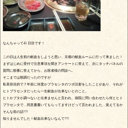
なんちゃって41 日目です！
この日は人生初の献血をしようと思い、京都の献血ルームに行って来ました！
まずはじめに受付で注意事項を聞きアンケートに答えて、次にタッチパネルの
質問に順番に答えてから、お医者様の問診へ。
そこまでは順調だったのですが
私美容目的で７年前に何度かプラセンタのツボ注射をしたことがあり、それが
ヒトプラセンタだったら一生献血が出来ないとのこと。
ヒトかブタか調べないと出来ませんと言われ、病院に問い合わせたら何とヒト
プラセンタで…同意書書いてもらってますけどって言われました…覚えてるか
そんな前の話!!!!
知りませんでした！献血出来ないなんて!!!!