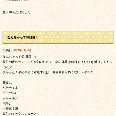
色々学んだ日でした！
なんちゃって40日目！
投稿日
2013年7月26日
なんちゃって40 日目です！
前日の夜のランニングが効いたので、朝の体重は前日よりも1.1kg 減りました＼
(^o^)／
良かった！早め早めに対処すれば、暴飲暴食も怖くない〜♪(*^^*)
朝食は
バナナ１本
ゴーヤ1/4
みかん半分
桃半分
小松菜１束
豆乳のミックスジュース