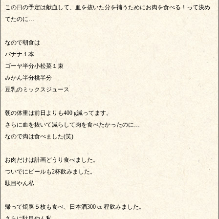
この日の予定は献血して、血を抜いた分を補うためにお肉を食べる！って決め
てたのに…
なので朝食は
バナナ１本
ゴーヤ半分小松菜１束
みかん半分桃半分
豆乳のミックスジュース
朝の体重は前日よりも400 g減ってます。
さらに血を抜いて減らして肉を食べたかったのに…
なので肉は食べました(笑)
お肉だけは計画どうり食べました。
ついでにビールも2杯飲みました。
駄目やん私
帰って焼豚５枚も食べ、日本酒300 cc 程飲みました。
さらに駄目やん私。