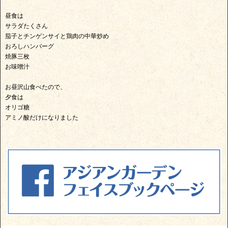
昼食は
サラダたくさん
茄子とチンゲンサイと鶏肉の中華炒め
おろしハンバーグ
焼豚三枚
お味噌汁
お昼沢山食べたので、
夕食は
オリゴ糖
アミノ酸だけになりました