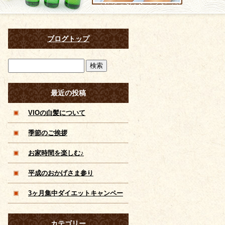
ブログトップ
最近の投稿
VIOの白髪について
季節のご挨拶
お家時間を楽しむ♪
平成のおかげさま参り
3ヶ月集中ダイエットキャンペー
ン！滋賀 草津 痩身 脱毛 美 顔 メ
カテゴリー