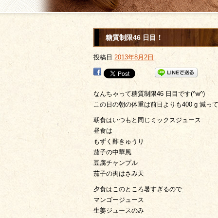
糖質制限46 日目！
投稿日
2013年8月2日
なんちゃって糖質制限46 日目です(^w^)
この日の朝の体重は前日よりも400 g 減っ
朝食はいつもと同じミックスジュース
昼食は
もずく酢きゅうり
茄子の中華風
豆腐チャンプル
茄子の肉はさみ天
夕食はこのところ暑すぎるので
マンゴージュース
生姜ジュースのみ